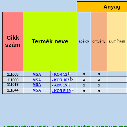
Anyag
Cikk
Termék neve
acélok
öntvény
alumínium
szám
x
x
111008
MSA
- KOR 52
x
x
111000
MSA
- KOR 103
111017
MSA
- ABK 15
x
x
111044
MSA
- KOR F 19
x
x