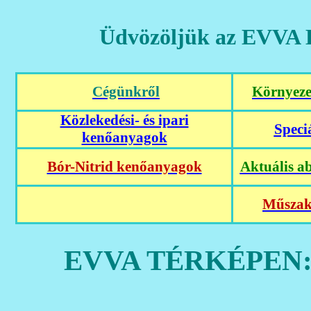
Üdvözöljük az EVVA
Cégünkről
Környeze
Közlekedési- és ipari
Speciá
kenőanyagok
Bór-Nitrid kenőanyagok
Aktuális a
M
űszak
EVVA TÉRKÉPEN