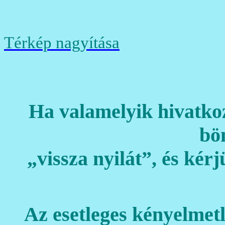
Térkép
nagyítása
Ha valamelyik hivatko
bö
„vissza nyilát”, és kér
Az esetleges kényelmetl