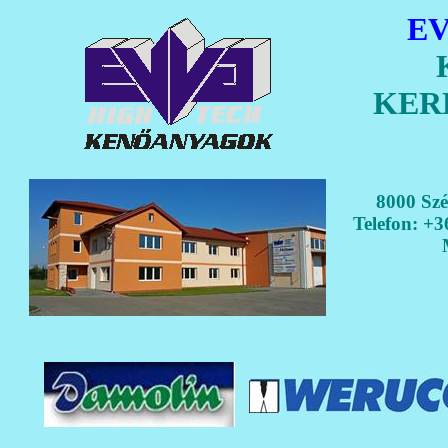
E
KER
8000 Szé
Telefon: +3